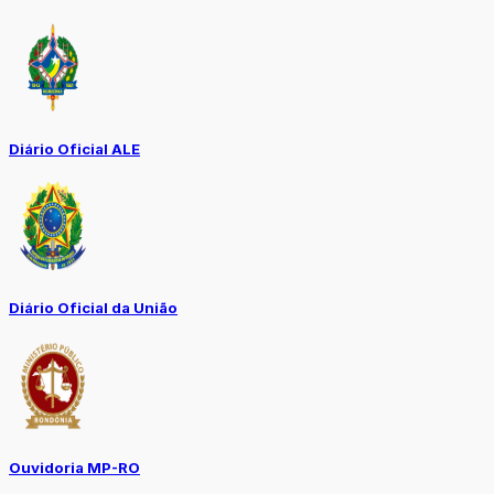
Diário Oficial ALE
Diário Oficial da União
Ouvidoria MP-RO