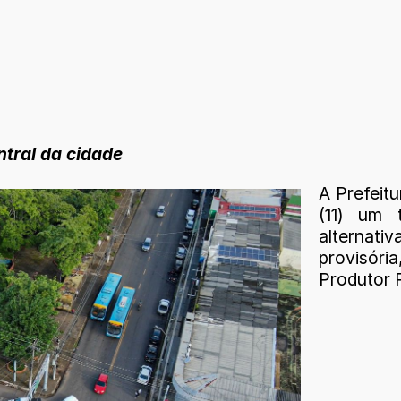
ntral da cidade
A Prefeitu
(11) um 
alternati
provisória
Produtor R