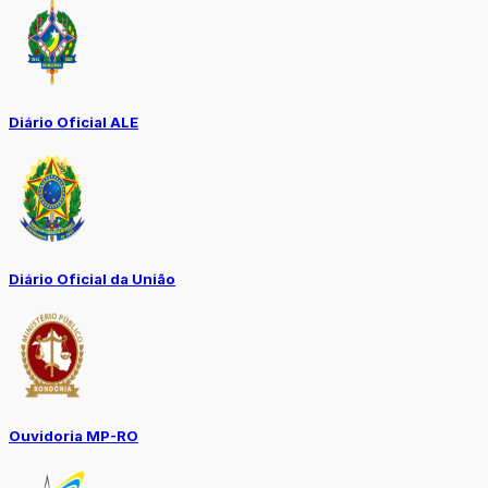
Diário Oficial ALE
Diário Oficial da União
Ouvidoria MP-RO