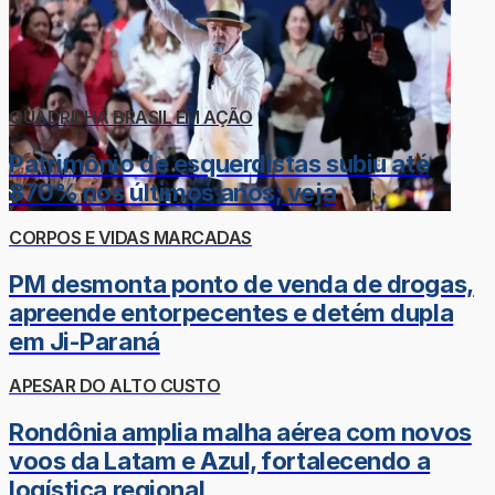
QUADRILHA BRASIL EM AÇÃO
Patrimônio de esquerdistas subiu até
870% nos últimos anos; veja
CORPOS E VIDAS MARCADAS
PM desmonta ponto de venda de drogas,
apreende entorpecentes e detém dupla
em Ji-Paraná
APESAR DO ALTO CUSTO
Rondônia amplia malha aérea com novos
voos da Latam e Azul, fortalecendo a
logística regional