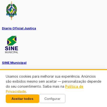
Diario Oficial Justiça
SINE Municipal
Usamos cookies para melhorar sua experiência. Anúncios
são exibidos mesmo sem aceitar — personalização depende
do seu consentimento. Saiba mais na
Política de
Privacidade
.
Transparência Porto Velho
Aceitar todos
Configurar