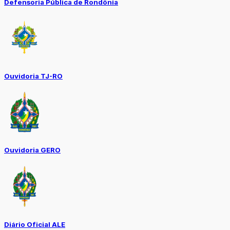
Defensoria Pública de Rondônia
Ouvidoria TJ-RO
Ouvidoria GERO
Diário Oficial ALE