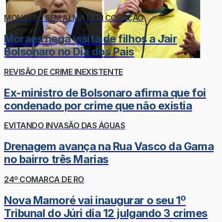
MONSTRO SEM ALMA NEM CORAÇÃO
Moraes nega visita de filhos a Jair
Bolsonaro no Dia dos Pais
REVISÃO DE CRIME INEXISTENTE
Ex-ministro de Bolsonaro afirma que foi
condenado por crime que não existia
EVITANDO INVASÃO DAS ÁGUAS
Drenagem avança na Rua Vasco da Gama
no bairro três Marias
24º COMARCA DE RO
Nova Mamoré vai inaugurar o seu 1º
Tribunal do Júri dia 12 julgando 3 crimes