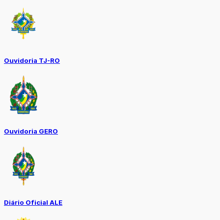
Ouvidoria TJ-RO
Ouvidoria GERO
Diário Oficial ALE