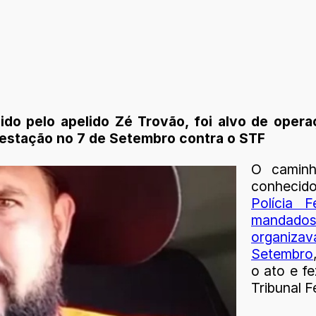
o pelo apelido Zé Trovão, foi alvo de operaçã
ifestação no 7 de Setembro contra o STF
O caminh
conhecid
Polícia 
mandados
organiza
Setembro
o ato e f
Tribunal F