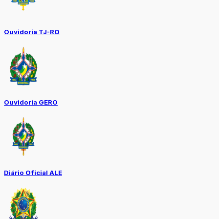
Ouvidoria TJ-RO
Ouvidoria GERO
Diário Oficial ALE