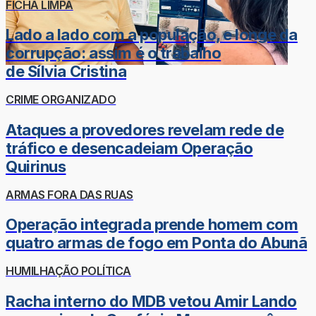
FICHA LIMPA
Lado a lado com a população, e longe da
corrupção: assim é o trabalho
de Sílvia Cristina
CRIME ORGANIZADO
Ataques a provedores revelam rede de
tráfico e desencadeiam Operação
Quirinus
ARMAS FORA DAS RUAS
Operação integrada prende homem com
quatro armas de fogo em Ponta do Abunã
HUMILHAÇÃO POLÍTICA
Racha interno do MDB vetou Amir Lando