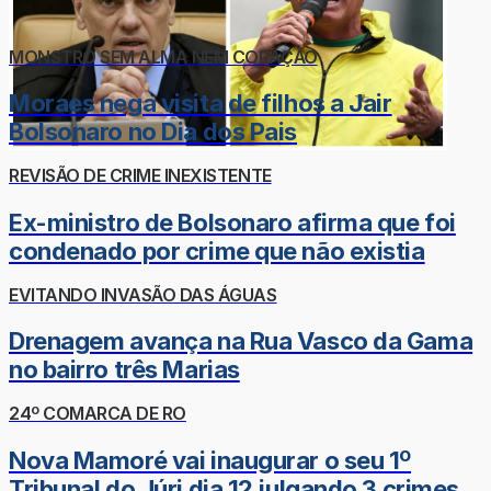
MONSTRO SEM ALMA NEM CORAÇÃO
Moraes nega visita de filhos a Jair
Bolsonaro no Dia dos Pais
REVISÃO DE CRIME INEXISTENTE
Ex-ministro de Bolsonaro afirma que foi
condenado por crime que não existia
EVITANDO INVASÃO DAS ÁGUAS
Drenagem avança na Rua Vasco da Gama
no bairro três Marias
24º COMARCA DE RO
Nova Mamoré vai inaugurar o seu 1º
Tribunal do Júri dia 12 julgando 3 crimes