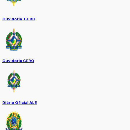
Ouvidoria TJ-RO
Ouvidoria GERO
Diário Oficial ALE