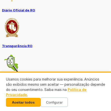
Diário Oficial de RO
Transparência RO
Usamos cookies para melhorar sua experiência. Anúncios
Tô no Controle TCE-RO
são exibidos mesmo sem aceitar — personalização depende
do seu consentimento. Saiba mais na
Política de
Ver mais
Privacidade
.
Aceitar todos
Configurar