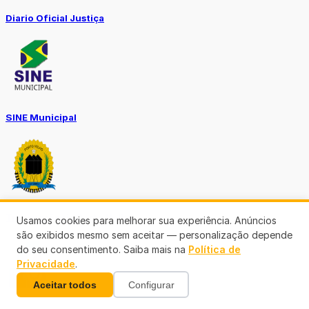
Diario Oficial Justiça
SINE Municipal
Transparência Porto Velho
Usamos cookies para melhorar sua experiência. Anúncios
são exibidos mesmo sem aceitar — personalização depende
do seu consentimento. Saiba mais na
Política de
Privacidade
.
Aceitar todos
Configurar