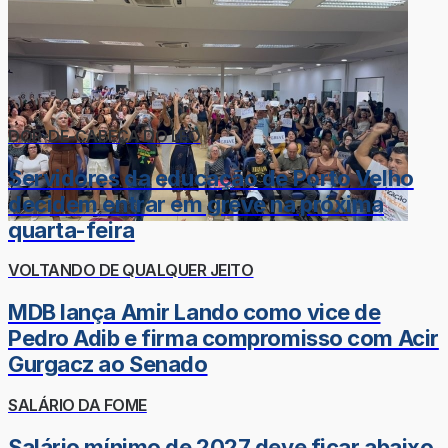
DOR-DE-CABEÇA DO LÉO
Servidores da educação de Porto Velho
decidem entrar em greve na próxima
quarta-feira
VOLTANDO DE QUALQUER JEITO
MDB lança Amir Lando como vice de
Pedro Adib e firma compromisso com Acir
Gurgacz ao Senado
SALÁRIO DA FOME
Salário mínimo de 2027 deve ficar abaixo