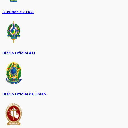
Ouvidoria GERO
Diário Oficial ALE
Diário Oficial da União