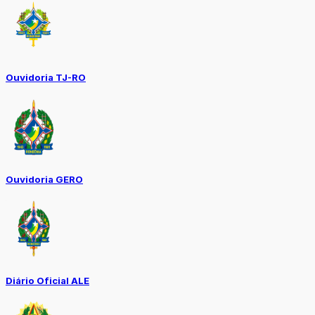
Ouvidoria TJ-RO
Ouvidoria GERO
Diário Oficial ALE