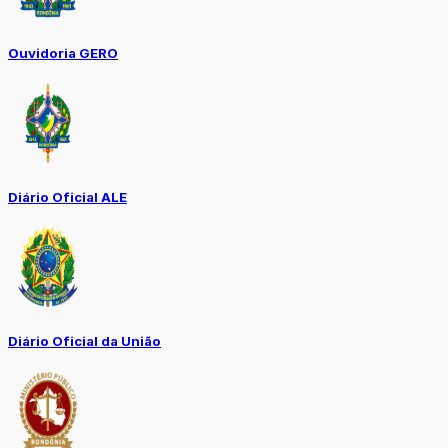
Ouvidoria GERO
Diário Oficial ALE
Diário Oficial da União