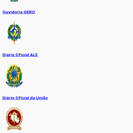
Ouvidoria GERO
Diário Oficial ALE
Diário Oficial da União