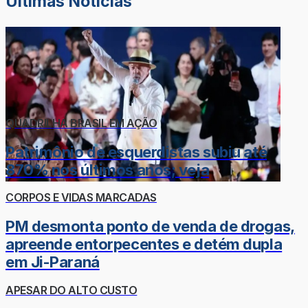
Últimas Notícias
QUADRILHA BRASIL EM AÇÃO
Patrimônio de esquerdistas subiu até
870% nos últimos anos; veja
CORPOS E VIDAS MARCADAS
PM desmonta ponto de venda de drogas,
apreende entorpecentes e detém dupla
em Ji-Paraná
APESAR DO ALTO CUSTO