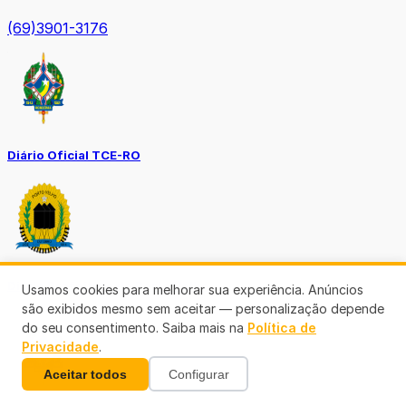
(69)3901-3176
Diário Oficial TCE-RO
Diário Prefeitura de Porto Velho
Usamos cookies para melhorar sua experiência. Anúncios
são exibidos mesmo sem aceitar — personalização depende
do seu consentimento. Saiba mais na
Política de
Privacidade
.
Aceitar todos
Configurar