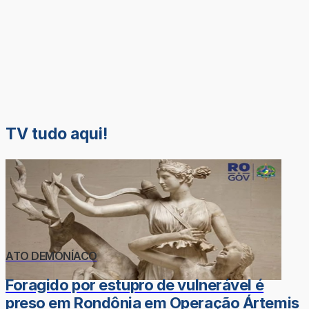
TV tudo aqui!
ATO DEMONÍACO
Foragido por estupro de vulnerável é
preso em Rondônia em Operação Ártemis