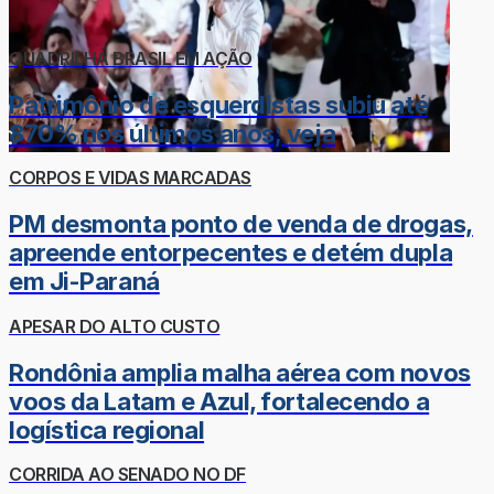
QUADRILHA BRASIL EM AÇÃO
Patrimônio de esquerdistas subiu até
870% nos últimos anos; veja
CORPOS E VIDAS MARCADAS
PM desmonta ponto de venda de drogas,
apreende entorpecentes e detém dupla
em Ji-Paraná
APESAR DO ALTO CUSTO
Rondônia amplia malha aérea com novos
voos da Latam e Azul, fortalecendo a
logística regional
CORRIDA AO SENADO NO DF