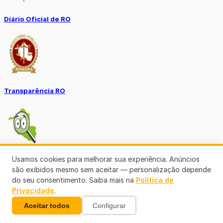
Diário Oficial de RO
Transparência RO
Usamos cookies para melhorar sua experiência. Anúncios
Tô no Controle TCE-RO
são exibidos mesmo sem aceitar — personalização depende
do seu consentimento. Saiba mais na
Política de
Ver mais
Privacidade
.
Aceitar todos
Configurar