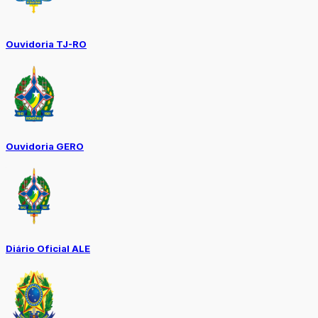
Ouvidoria TJ-RO
Ouvidoria GERO
Diário Oficial ALE