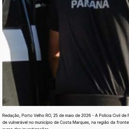
Redação, Porto Velho RO, 25 de maio de 2026 - A Polícia Civil de 
de vulnerável no município de Costa Marques, na região da frontei