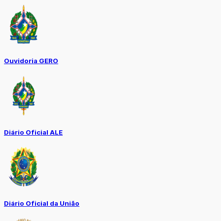
Ouvidoria GERO
Diário Oficial ALE
Diário Oficial da União