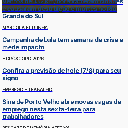
Ventos de 132 km/hora varreram cidades
e causaram destruição e mortes no Rio
Grande do Sul
MARCOLA E LULINHA
Campanha de Lula tem semana de crise e
mede impacto
HORÓSCOPO 2026
Confira a previsão de hoje (7/8) para seu
signo
EMPREGO E TRABALHO
Sine de Porto Velho abre novas vagas de
emprego nesta sexta-feira para
trabalhadores
RESGATE DE MEMÓRIA AFETIVA