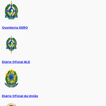
Ouvidoria GERO
Diário Oficial ALE
Diário Oficial da União