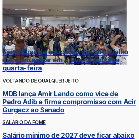
DOR-DE-CABEÇA DO LÉO
Servidores da educação de Porto Velho
decidem entrar em greve na próxima
quarta-feira
VOLTANDO DE QUALQUER JEITO
MDB lança Amir Lando como vice de
Pedro Adib e firma compromisso com Acir
Gurgacz ao Senado
SALÁRIO DA FOME
Salário mínimo de 2027 deve ficar abaixo