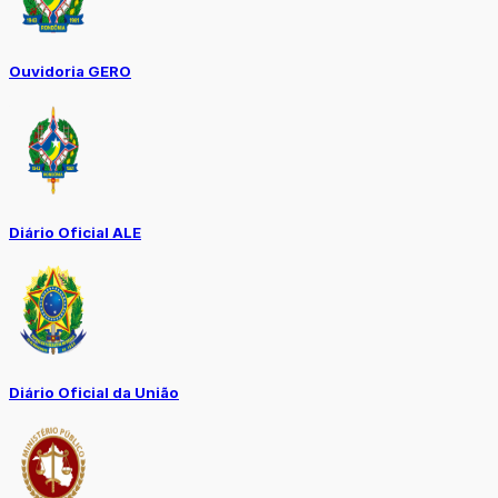
Ouvidoria GERO
Diário Oficial ALE
Diário Oficial da União