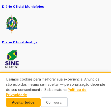
Diário Oficial Municípios
Diario Oficial Justiça
SINE Municipal
Usamos cookies para melhorar sua experiência. Anúncios
são exibidos mesmo sem aceitar — personalização depende
do seu consentimento. Saiba mais na
Política de
Privacidade
.
Aceitar todos
Configurar