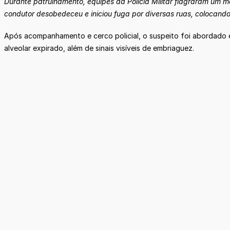
Durante patrulhamento, equipes da Polícia Militar flagraram um m
condutor desobedeceu e iniciou fuga por diversas ruas, colocando 
Após acompanhamento e cerco policial, o suspeito foi abordado e 
alveolar expirado, além de sinais visíveis de embriaguez.