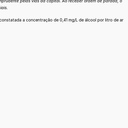
imprudente pelas vias da capital. Ao receber ordem de parada, o
iais.
constatada a concentração de 0,41 mg/L de álcool por litro de ar