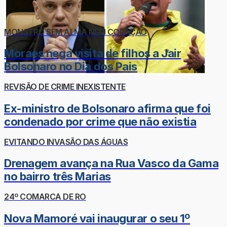
MONSTRO SEM ALMA NEM CORAÇÃO
Moraes nega visita de filhos a Jair
Bolsonaro no Dia dos Pais
REVISÃO DE CRIME INEXISTENTE
Ex-ministro de Bolsonaro afirma que foi
condenado por crime que não existia
EVITANDO INVASÃO DAS ÁGUAS
Drenagem avança na Rua Vasco da Gama
no bairro três Marias
24º COMARCA DE RO
Nova Mamoré vai inaugurar o seu 1º