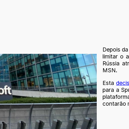
Depois d
limitar o
Rússia at
MSN.
Esta
deci
para a Sp
platafor
contarão 