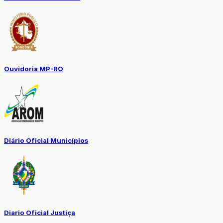
Ouvidoria MP-RO
Diário Oficial Municípios
Diario Oficial Justiça