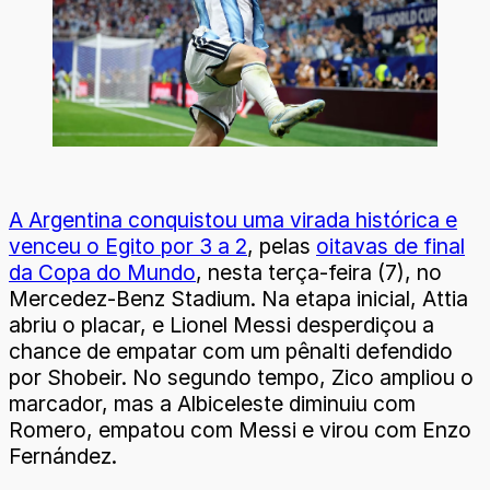
A Argentina conquistou uma virada histórica e
venceu o Egito por 3 a 2
, pelas
oitavas de final
da Copa do Mundo
, nesta terça-feira (7), no
Mercedez-Benz Stadium. Na etapa inicial, Attia
abriu o placar, e Lionel Messi desperdiçou a
chance de empatar com um pênalti defendido
por Shobeir. No segundo tempo, Zico ampliou o
marcador, mas a Albiceleste diminuiu com
Romero, empatou com Messi e virou com Enzo
Fernández.