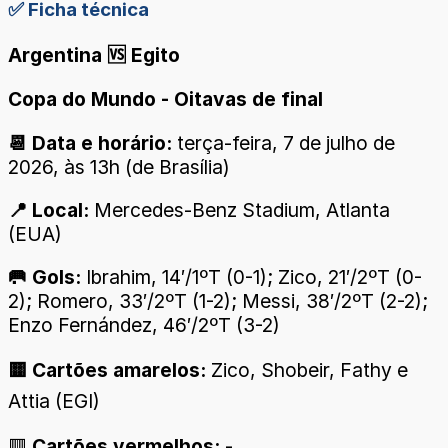
✅ Ficha técnica
Argentina 🆚 Egito
Copa do Mundo - Oitavas de final
📆 Data e horário:
terça-feira, 7 de julho de
2026, às 13h (de Brasília)
📍 Local:
Mercedes-Benz Stadium, Atlanta
(EUA)
🥅 Gols:
Ibrahim, 14′/1ºT (0-1); Zico, 21′/2ºT (0-
2); Romero, 33′/2ºT (1-2); Messi, 38′/2ºT (2-2);
Enzo Fernández, 46′/2ºT (3-2)
🟨 Cartões amarelos:
Zico, Shobeir, Fathy e
Attia (EGI)
🟥
Cartões vermelhos:
-