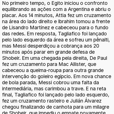
No primeiro tempo, o Egito iniciou o confronto
equilibrando as ações com a Argentina e abriu o
placar. Aos 14 minutos, Attia fez um cruzamento
na área do lado direito e Ibrahim tomou a frente
de Lisandro Martínez e cabeceou para o fundo
das redes. Em resposta, Tagliafico foi lançado
pelo lado esquerdo da área e sofreu um pênalti,
mas Messi desperdiçou a cobrança aos 20
minutos após parar em grande defesa de
Shobeir. Em uma chegada pela direita, De Paul
fez um cruzamento para Mac Allister, que
cabeceou a queima-roupa para outra grande
intervenção do goleiro egípcio. Em nova chance
de bola parada, Messi cobrou uma falta da
intermediária, mas carimbou a trave. E na reta
final, Tagliafico foi lançado pelo lado esquerdo,
fez um cruzamento rasteiro e Julián Álvarez
chegou finalizando de canhota para um milagre
de Shobeir, que impediu o empate novamente.