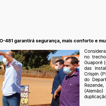
 RO-481 garantirá segurança, mais conforto e m
Considera
no trech
Guaporé (
das insta
Crispin (P
do Depar
Rezende,
(Alemão)
duplicaçã