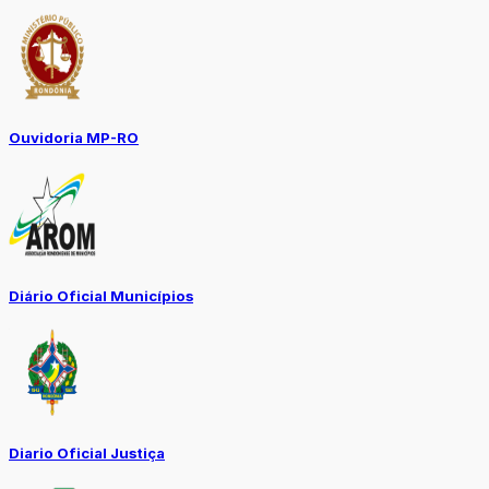
Ouvidoria MP-RO
Diário Oficial Municípios
Diario Oficial Justiça