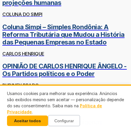
projeções humanas
COLUNA DO SIMPI
Coluna Simpi – Simples Rondônia: A
Reforma Tributária que Mudou a História
das Pequenas Empresas no Estado
CARLOS HENRIQUE
OPINIÃO DE CARLOS HENRIQUE ÂNGELO -
Os Partidos políticos e o Poder
RUDINEY PRADO
Usamos cookies para melhorar sua experiência. Anúncios
Parece que foi ontem
são exibidos mesmo sem aceitar — personalização depende
do seu consentimento. Saiba mais na
Política de
MARCO ANCONI
Privacidade
.
Eu, a IA ChatGPT e os Alienígenas
Aceitar todos
Configurar