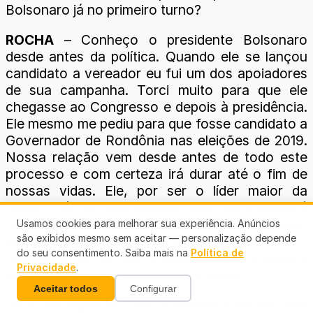
Bolsonaro já no primeiro turno?
ROCHA
– Conheço o presidente Bolsonaro
desde antes da política. Quando ele se lançou
candidato a vereador eu fui um dos apoiadores
de sua campanha. Torci muito para que ele
chegasse ao Congresso e depois à presidência.
Ele mesmo me pediu para que fosse candidato a
Governador de Rondônia nas eleições de 2019.
Nossa relação vem desde antes de todo este
processo e com certeza irá durar até o fim de
nossas vidas. Ele, por ser o líder maior da
nação, já se pronunciou que permanecerá
neutro no primeiro turno das eleições. Entendo
Usamos cookies para melhorar sua experiência. Anúncios
são exibidos mesmo sem aceitar — personalização depende
que seja uma decisão difícil se tomar, mas o
do seu consentimento. Saiba mais na
Política de
respeito e sei de sua grandeza. Somos aliados
Privacidade
.
de décadas e permaneceremos assim.
Aceitar todos
Configurar
Deus me agraciou com a presença de pessoas