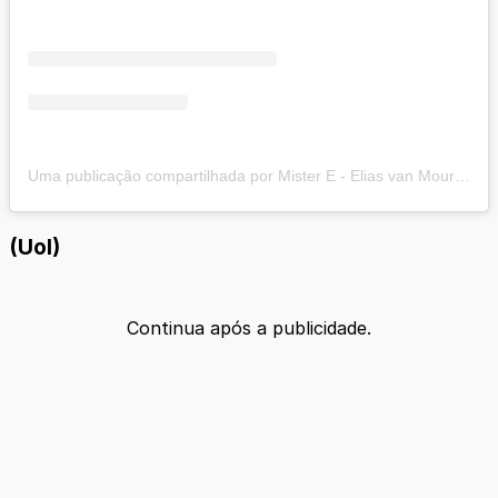
Uma publicação compartilhada por Mister E - Elias van Mourik (@mynameismistere)
(Uol)
Continua após a publicidade.