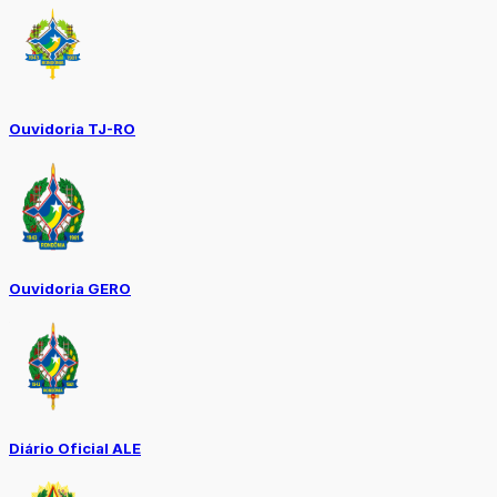
Ouvidoria TJ-RO
Ouvidoria GERO
Diário Oficial ALE