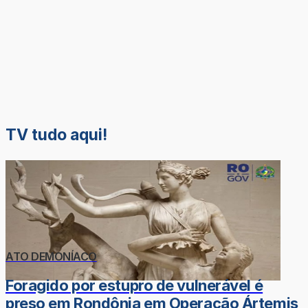
TV tudo aqui!
ATO DEMONÍACO
Foragido por estupro de vulnerável é
preso em Rondônia em Operação Ártemis