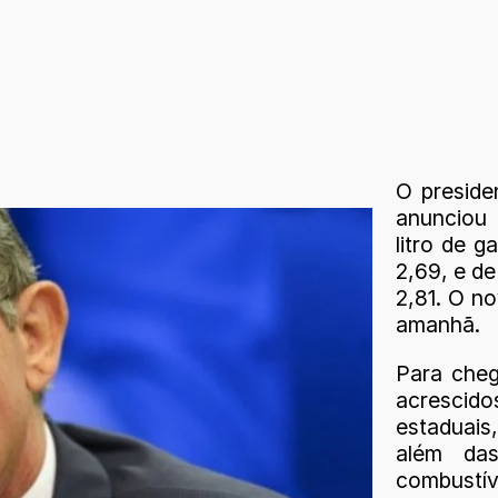
O preside
anunciou 
litro de g
2,69, e de
2,81. O no
amanhã.
Para cheg
acrescid
estaduais
além das
combustí