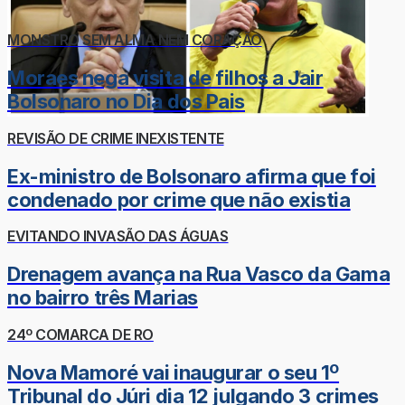
MONSTRO SEM ALMA NEM CORAÇÃO
Moraes nega visita de filhos a Jair
Bolsonaro no Dia dos Pais
REVISÃO DE CRIME INEXISTENTE
Ex-ministro de Bolsonaro afirma que foi
condenado por crime que não existia
EVITANDO INVASÃO DAS ÁGUAS
Drenagem avança na Rua Vasco da Gama
no bairro três Marias
24º COMARCA DE RO
Nova Mamoré vai inaugurar o seu 1º
Tribunal do Júri dia 12 julgando 3 crimes