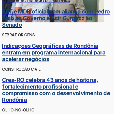
CORRIDA AO PALÁCIO RIO MADEIRA
PDT e MDB oficializam aliança com Pedro
Abib ao Governo e Acir Gurgacz ao
Senado
SEBRAE ORIGENS
Indicações Geográficas de Rondônia
entram em programa internacional para
acelerar negócios
CONSTRUÇÃO CIVIL
Crea-RO celebra 43 anos de história,
fortalecimento profissional e
compromisso com o desenvolvimento de
Rondônia
OLHO-NO-OLHO