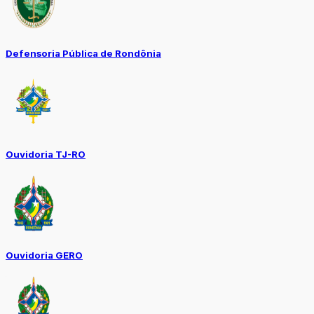
Defensoria Pública de Rondônia
Ouvidoria TJ-RO
Ouvidoria GERO