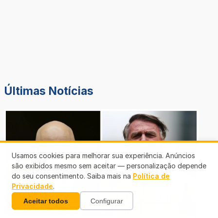
Últimas Notícias
Usamos cookies para melhorar sua experiência. Anúncios
são exibidos mesmo sem aceitar — personalização depende
do seu consentimento. Saiba mais na
Política de
MONSTRO SEM ALMA NEM CORAÇÃO
Privacidade
.
Moraes nega visita de filhos a Jair
Aceitar todos
Configurar
Bolsonaro no Dia dos Pais