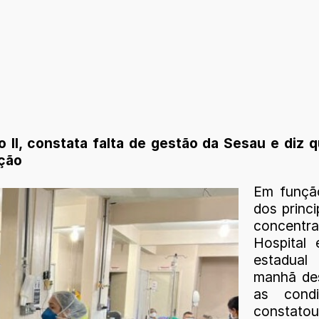
 II, constata falta de gestão da Sesau e diz
ação
Em função
dos princi
concentr
Hospital
estadual
manhã des
as condi
constatou