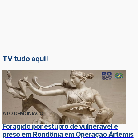
TV tudo aqui!
ATO DEMONÍACO
Foragido por estupro de vulnerável é
preso em Rondônia em Operação Ártemis