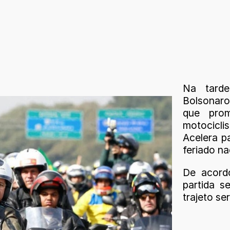
Na tarde
Bolsonar
que pro
motocicli
Acelera pa
feriado na
De acord
partida 
trajeto s