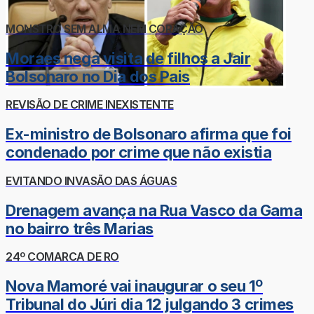
MONSTRO SEM ALMA NEM CORAÇÃO
Moraes nega visita de filhos a Jair
Bolsonaro no Dia dos Pais
REVISÃO DE CRIME INEXISTENTE
Ex-ministro de Bolsonaro afirma que foi
condenado por crime que não existia
EVITANDO INVASÃO DAS ÁGUAS
Drenagem avança na Rua Vasco da Gama
no bairro três Marias
24º COMARCA DE RO
Nova Mamoré vai inaugurar o seu 1º
Tribunal do Júri dia 12 julgando 3 crimes