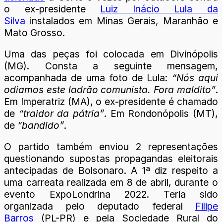
o ex-presidente
Luiz Inácio Lula da
Silva
instalados em Minas Gerais, Maranhão e
Mato Grosso.
Uma das peças foi colocada em Divinópolis
(MG). Consta a seguinte mensagem,
acompanhada de uma foto de Lula:
“Nós aqui
odiamos este ladrão comunista. Fora maldito”
.
Em Imperatriz (MA), o ex-presidente é chamado
de
“traidor da pátria”
. Em Rondonópolis (MT),
de
“bandido”
.
O partido também enviou 2 representações
questionando supostas propagandas eleitorais
antecipadas de Bolsonaro. A 1ª diz respeito a
uma carreata realizada em 8 de abril, durante o
evento ExpoLondrina 2022. Teria sido
organizada pelo deputado federal
Filipe
Barros
(PL-PR) e pela Sociedade Rural do