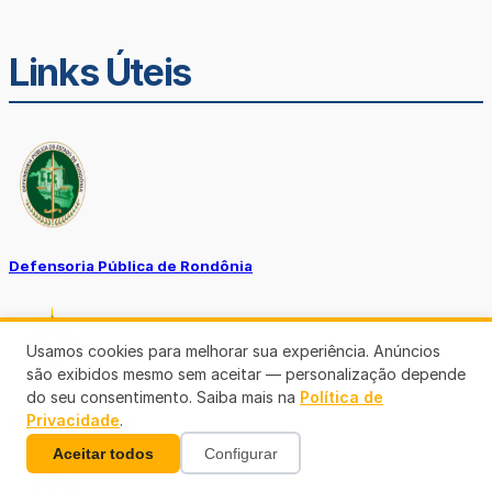
Links Úteis
Defensoria Pública de Rondônia
Usamos cookies para melhorar sua experiência. Anúncios
são exibidos mesmo sem aceitar — personalização depende
do seu consentimento. Saiba mais na
Política de
Privacidade
.
Ouvidoria TJ-RO
Aceitar todos
Configurar