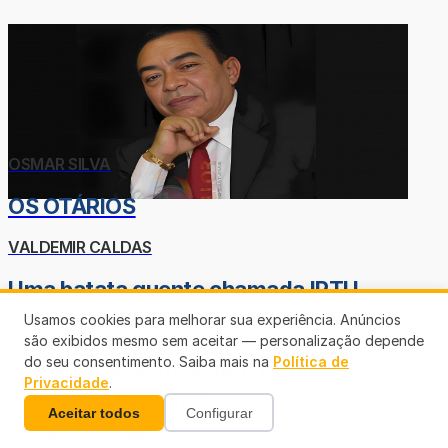
OSMAR SILVA
OS OTÁRIOS
VALDEMIR CALDAS
Uma batata quente chamada IPTU
Usamos cookies para melhorar sua experiência. Anúncios
AROLDO VASCONCELOS
são exibidos mesmo sem aceitar — personalização depende
do seu consentimento. Saiba mais na
Política de
Sobre deuses do olimpo e outras
Privacidade
.
projeções humanas
Aceitar todos
Configurar
COLUNA DO SIMPI