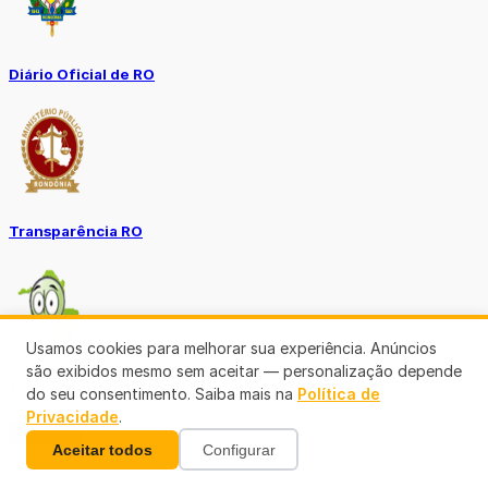
Diário Oficial de RO
Transparência RO
Usamos cookies para melhorar sua experiência. Anúncios
são exibidos mesmo sem aceitar — personalização depende
Tô no Controle TCE-RO
do seu consentimento. Saiba mais na
Política de
Privacidade
.
Ver mais
Aceitar todos
Configurar