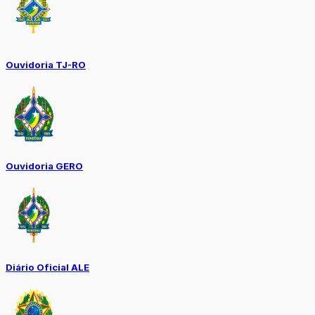
Ouvidoria TJ-RO
Ouvidoria GERO
Diário Oficial ALE