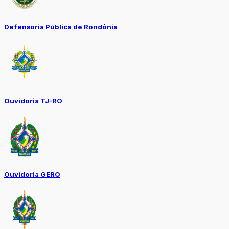
Defensoria Pública de Rondônia
Ouvidoria TJ-RO
Ouvidoria GERO