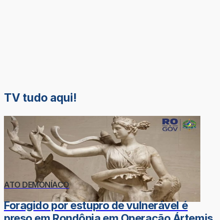
TV tudo aqui!
ATO DEMONÍACO
Foragido por estupro de vulnerável é
preso em Rondônia em Operação Ártemis