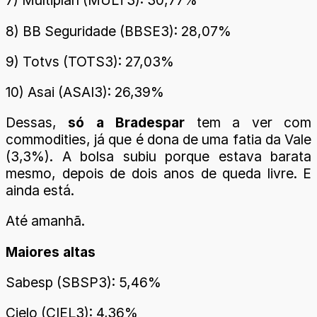
7) Multiplan (MULT3): 30,77%
8) BB Seguridade (BBSE3): 28,07%
9) Totvs (TOTS3): 27,03%
10) Asai (ASAI3): 26,39%
Dessas,
só a Bradespar
tem a ver com
commodities, já que é dona de uma fatia da Vale
(3,3%). A bolsa subiu porque estava barata
mesmo, depois de dois anos de queda livre. E
ainda está.
Até amanhã.
Maiores altas
Sabesp (SBSP3): 5,46%
Cielo (CIEL3): 4,36%