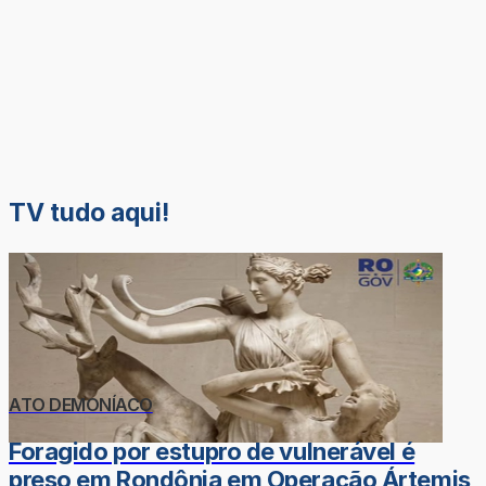
TV tudo aqui!
ATO DEMONÍACO
Foragido por estupro de vulnerável é
preso em Rondônia em Operação Ártemis