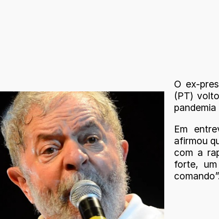
O ex-presi
(PT) volt
pandemia 
Em entre
afirmou q
com a ra
forte, u
comando”